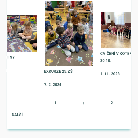
CVIČENÍ V KOTEROV
T MTINY
30.10.
 2024
EXKURZE 25.ZŠ
1. 11. 2023
7. 2. 2024
1
|
2
DALŠÍ