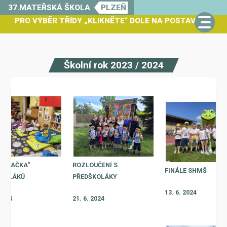
37.MATEŘSKÁ ŠKOLA
PLZEŇ
PRO VÝBĚR TŘÍDY „KLIKNĚTE“ DOLE NA POSTAVIČKU
Školní rok 2023 / 2024
PÁVAČKA"
ROZLOUČENÍ S
FINÁLE SHMŠ
ŠKOLÁKŮ
PŘEDŠKOLÁKY
13. 6. 2024
 2024
21. 6. 2024