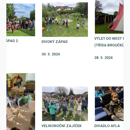
VÝLET DO WEST PA
Ý ZÁPAD 2.
DIVOKÝ ZÁPAD
(TŘÍDA BROUČKŮ)
2024
30. 5. 2024
28. 5. 2024
VELIKONOČNÍ ZAJÍČEK
DIVADLO AFLA