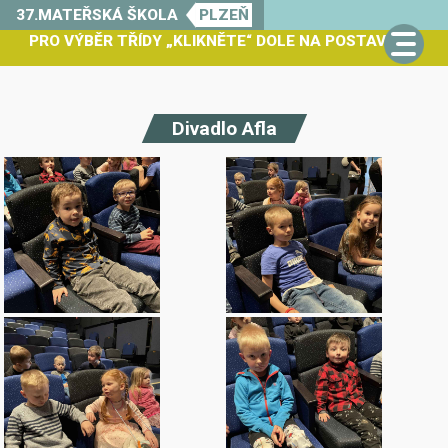
37.MATEŘSKÁ ŠKOLA
PLZEŇ
PRO VÝBĚR TŘÍDY „KLIKNĚTE“ DOLE NA POSTAVIČKU
Divadlo Afla