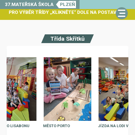
37.MATEŘSKÁ ŠKOLA
PLZEŇ
PRO VÝBĚR TŘÍDY „KLIKNĚTE“ DOLE NA POSTAVIČKU
Třída Skřítků
A DO LISABONU
MĚSTO PORTO
JÍZDA NA LODI V O