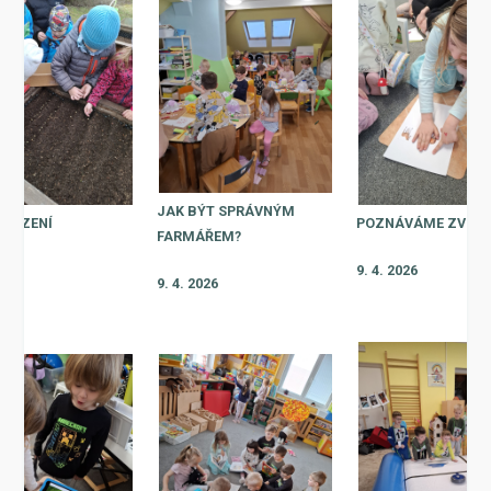
JAK BÝT SPRÁVNÝM
 SÁZENÍ
POZNÁVÁME ZVÍŘA
FARMÁŘEM?
2026
9. 4. 2026
9. 4. 2026