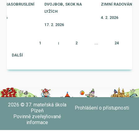
, KRASOBRUSLENÍ
DVOJBOB, SKOK NA
ZIMNÍ RADOVÁNKY
LYŽÍCH
 2026
4. 2. 2026
17. 2. 2026
1
|
2
...
24
DALŠÍ
2026 © 37. mateřská škola
Prohlášení o přístupnosti
Plzeň
Povinně zveřejňované
informace