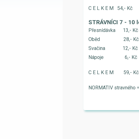
C E L K E M 54,- Kč
STRÁVNÍCI 7 - 10 l
Přesnídávka 13,- Kč
Oběd 28,- Kč
Svačina 12,- Kč
Nápoje 6,- Kč
C E L K E M 59,- K
NORMATIV stravného =