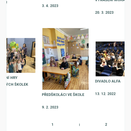
 2023
3. 4. 2023
20. 3. 2023
OVNÍ HRY
DIVADLO ALFA
ŘSKÝCH ŠKOLEK
13. 12. 2022
PŘEDŠKOLÁCI VE ŠKOLE
2023
9. 2. 2023
1
|
2