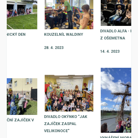
DIVADLO ALFA - PO
ĚJNICKÝ DEN
KOUZELNÍL WALDINY
Z OŠEMETNA
2023
28. 4. 2023
14. 4. 2023
DIVADLO OKÝNKO "JAK
ONOČNÍ ZAJÍČEK V
ZAJÍČEK ZASPAL
VELIKONOCE"
VYNÁŠENÍ MORANY