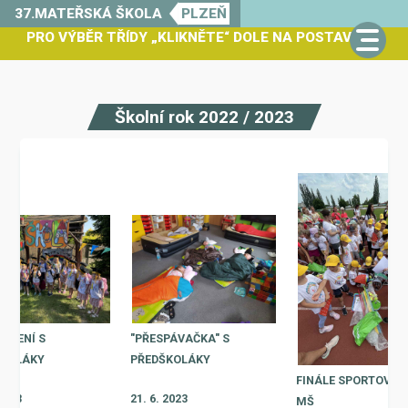
37.MATEŘSKÁ ŠKOLA
PLZEŇ
PRO VÝBĚR TŘÍDY „KLIKNĚTE“ DOLE NA POSTAVIČKU
Školní rok 2022 / 2023
UČENÍ S
"PŘESPÁVAČKA" S
ŠKOLÁKY
PŘEDŠKOLÁKY
FINÁLE SPORTOVNÍ
 2023
21. 6. 2023
MŠ