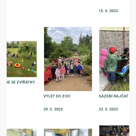
15. 6. 2023
EDNE SE ZVÍŘÁTKY
2023
VÝLET DO ZOO
SÁZENÍ RAJČAT A P
29. 5. 2023
23. 5. 2023