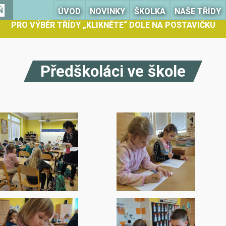
Ň
ÚVOD
NOVINKY
ŠKOLKA
NAŠE TŘÍDY
PRO VÝBĚR TŘÍDY „KLIKNĚTE“ DOLE NA POSTAVIČKU
Předškoláci ve škole