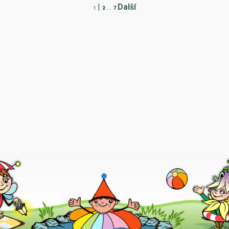
|
Další
1
2
...
7