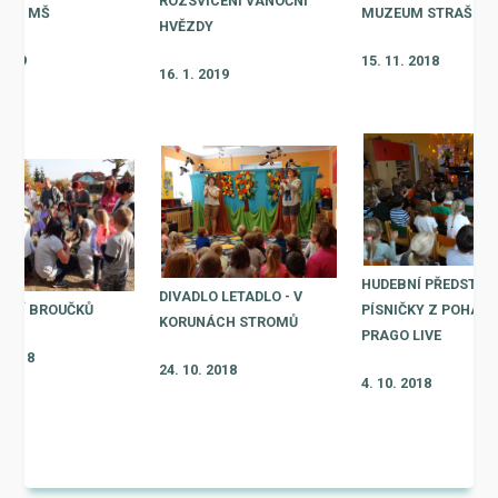
ROZSVÍCENÍ VÁNOČNÍ
EK V MŠ
MUZEUM STRAŠIDE
HVĚZDY
 2019
15. 11. 2018
16. 1. 2019
HUDEBNÍ PŘEDSTAVE
DIVADLO LETADLO - V
ÁNÍ BROUČKŮ
PÍSNIČKY Z POHÁDE
KORUNÁCH STROMŮ
PRAGO LIVE
. 2018
24. 10. 2018
4. 10. 2018