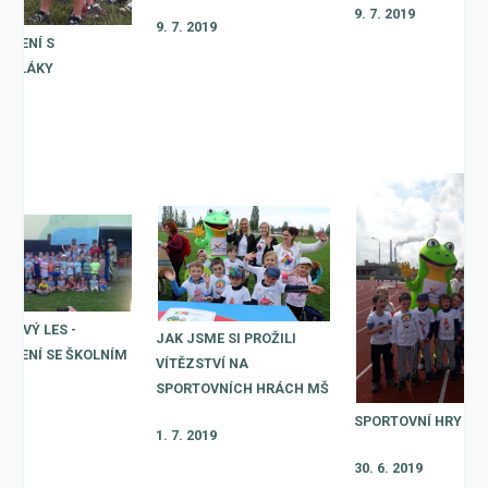
9. 7. 2019
9. 7. 2019
UČENÍ S
ŠKOLÁKY
2020
KOVÝ LES -
JAK JSME SI PROŽILI
UČENÍ SE ŠKOLNÍM
VÍTĚZSTVÍ NA
M
SPORTOVNÍCH HRÁCH MŠ
SPORTOVNÍ HRY MŠ
2019
1. 7. 2019
30. 6. 2019