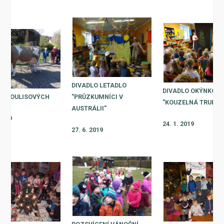
DIVADLO LETADLO
DIVADLO OKÝNKO -
A MOULISOVÝCH
"PRŮZKUMNÍCI V
"KOUZELNÁ TRUHLI
AUSTRÁLII"
 2019
24. 1. 2019
27. 6. 2019