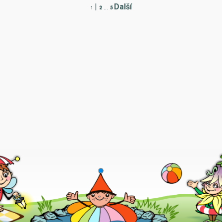
|
Další
1
2
...
5