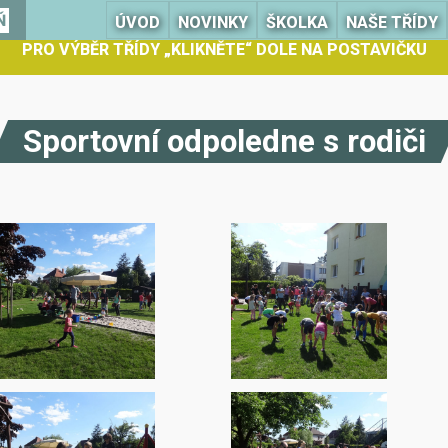
Ň
ÚVOD
NOVINKY
ŠKOLKA
NAŠE TŘÍDY
PRO VÝBĚR TŘÍDY „KLIKNĚTE“ DOLE NA POSTAVIČKU
Sportovní odpoledne s rodiči