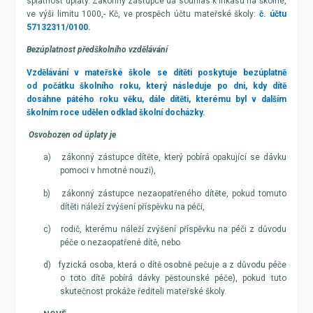
splatnost úplaty. Zákonný zástupce dá souhlas k inkasu na školné,
ve výši limitu 1000,- Kč, ve prospěch účtu mateřské školy:
č. účtu
57132311/0100.
Bezúplatnost předškolního vzdělávání
Vzdělávání v mateřské škole se dítěti poskytuje bezúplatně
od počátku školního roku, který následuje po dni, kdy dítě
dosáhne pátého roku věku, dále dítěti, kterému byl v dalším
školním roce udělen odklad školní docházky.
Osvobozen od úplaty je
a)
zákonný zástupce dítěte, který pobírá opakující se dávku
pomoci v hmotné nouzi),
b)
zákonný zástupce nezaopatřeného dítěte, pokud tomuto
dítěti náleží zvýšení příspěvku na péči,
c)
rodič, kterému náleží zvýšení příspěvku na péči z důvodu
péče o nezaopatřené dítě, nebo
d)
fyzická osoba, která o dítě osobně pečuje a z důvodu péče
o toto dítě pobírá dávky pěstounské péče), pokud tuto
skutečnost prokáže řediteli mateřské školy.