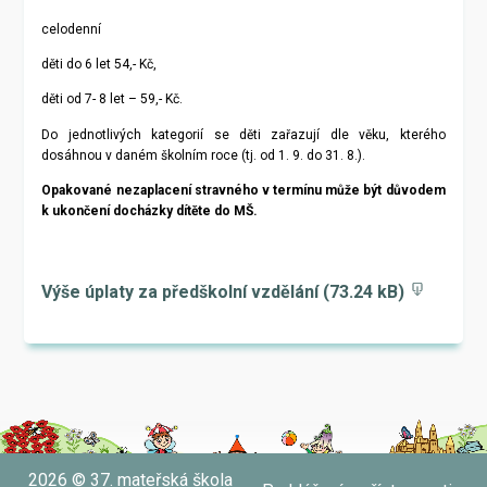
celodenní
děti do 6 let 54,- Kč,
děti od 7- 8 let – 59,- Kč.
Do jednotlivých kategorií se děti zařazují dle věku, kterého
dosáhnou v daném školním roce (tj. od 1. 9. do 31. 8.).
Opakované nezaplacení stravného v termínu může být důvodem
k ukončení docházky dítěte do MŠ.
Výše úplaty za předškolní vzdělání
(73.24 kB)
2026 © 37. mateřská škola