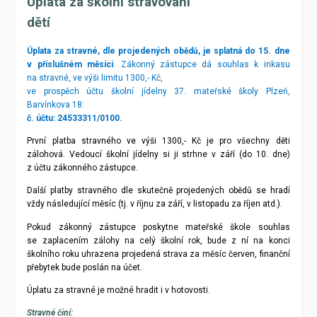
Úplata za školní stravování
dětí
Úplata za stravné, dle projedených obědů, je splatná do 15. dne
v příslušném měsíci
. Zákonný zástupce dá souhlas k inkasu
na stravné, ve výši limitu 1300,- Kč,
ve prospěch účtu školní jídelny 37. mateřské školy Plzeň,
Barvínkova 18:
č. účtu: 24533311/0100.
První platba stravného ve výši 1300,- Kč je pro všechny děti
zálohová. Vedoucí školní jídelny si ji strhne v září (do 10. dne)
z účtu zákonného zástupce.
Další platby stravného dle skutečně projedených obědů se hradí
vždy následující měsíc (tj. v říjnu za září, v listopadu za říjen atd.).
Pokud zákonný zástupce poskytne mateřské škole souhlas
se zaplacením zálohy na celý školní rok, bude z ní na konci
školního roku uhrazena projedená strava za měsíc červen, finanční
přebytek bude poslán na účet.
Úplatu za stravné je možné hradit i v hotovosti.
Stravné činí: