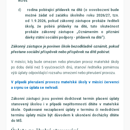
NOVĚ
d)
rodina pobírající přídavek na dítě (o osvobození bude
možné žádat od začátku školního roku 2026/27, tzn.
od 1.9.2026, pokud zákonný zástupce prokáže řediteli
školy, že pobírá přídavky na dítě, tuto skutečnost
prokáže zákonný zástupce „Oznámením o přiznání
dávky státní sociální podpory - přídavek na dítě“).
Zákonný zástupce je povinen škole bezodkladně oznámit, pokud
přestane sociální příspěvek nebo příspěvek na dítě pobírat.
V měsíci, kdy bude omezen nebo přerušen provoz mateřské školy
po dobu delší než 5 vyučovacích dnů, stanoví ředitelka poměrnou
výši úplaty odpovídající rozsahu omezení nebo přerušení provozu.
V případě přerušení provozu mateřské školy v měsíci červenci
a srpnu se úplata se nehradí.
Zákonní zástupci jsou povinni dodržovat termín placení úplaty
stanovený školou i v případě nepřítomnosti dítěte v mateřské
škole. Opakované nezaplacení úplaty v termínu či nedodržení
termínu úplaty může být důvodem k ukončení docházky dítěte
do MŠ.