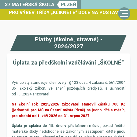
37.MATEŘSKÁ ŠKOLA
PLZEŇ
PRO VÝBĚR TŘÍDY „KLIKNĚTE“ DOLE NA POSTAVIČKU
Platby (školné, stravné) -
2026/2027
Úplata za předškolní vzdělávání „ŠKOLNÉ“
Výši úplaty stanovuje dle novely § 123 odst. 4 zákona č. 561/2004
Sb., školský zákon, ve znění pozdějších předpisů, s účinností
od 1.1.2024 zřizovatel
Na školní rok 2025/2026 zřizovatel stanovil částku 700 Kč
(jednotné pro MŠ na území města Plzně) na jedno dítě a měsíc,
pro období od 1. září 2026 do 31. srpna 2027.
Úplata je splatná do 15. dne v příslušném měsíci,
pokud ředitel
mateřské školy nedohodne se zákonným zástupcem dítěte jinou