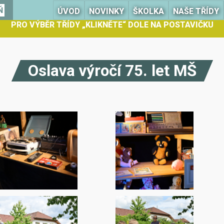
Ň
ÚVOD
NOVINKY
ŠKOLKA
NAŠE TŘÍDY
PRO VÝBĚR TŘÍDY „KLIKNĚTE“ DOLE NA POSTAVIČKU
Oslava výročí 75. let MŠ