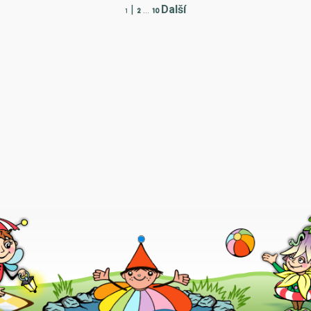
|
Další
1
2
...
10