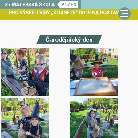
37.MATEŘSKÁ ŠKOLA
PLZEŇ
PRO VÝBĚR TŘÍDY „KLIKNĚTE“ DOLE NA POSTAVIČKU
Čarodějnický den